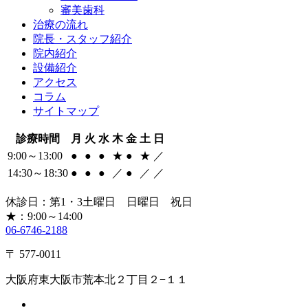
審美歯科
治療の流れ
院長・
スタッフ紹介
院内紹介
設備紹介
アクセス
コラム
サイトマップ
診療時間
月
火
水
木
金
土
日
9:00～13:00
●
●
●
★
●
★
／
14:30～18:30
●
●
●
／
●
／
／
休診日：第1・3土曜日 日曜日 祝日
★：9:00～14:00
06-6746-2188
〒 577-0011
大阪府東大阪市荒本北２丁目２−１１