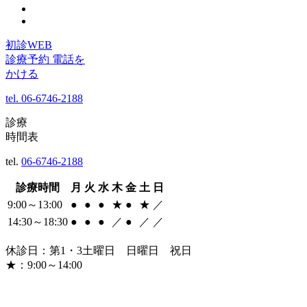
初診WEB
診療予約
電話を
かける
tel.
06-6746-2188
診療
時間表
tel.
06-6746-2188
診療時間
月
火
水
木
金
土
日
9:00～13:00
●
●
●
★
●
★
／
14:30～18:30
●
●
●
／
●
／
／
休診日：第1・3土曜日 日曜日 祝日
★：9:00～14:00