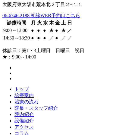
大阪府東大阪市荒本北２丁目２−１１
06-6746-2188
初診WEB予約はこちら
診療時間
月
火
水
木
金
土
日
9:00～13:00
●
●
●
★
●
★
／
14:30～18:30
●
●
●
／
●
／
／
休診日：第1・3土曜日 日曜日 祝日
★：9:00～14:00
トップ
診療案内
治療の流れ
院長・スタッフ紹介
院内紹介
設備紹介
アクセス
コラム