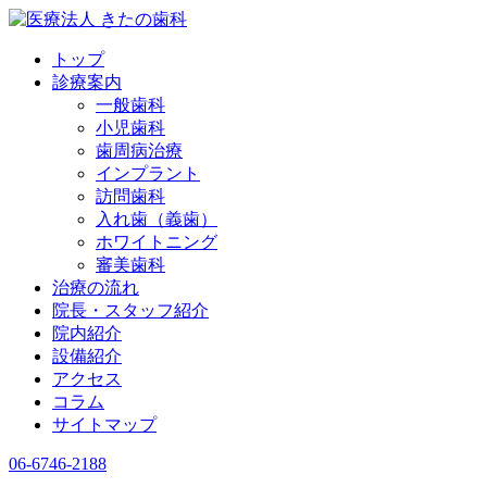
トップ
診療案内
一般歯科
小児歯科
歯周病治療
インプラント
訪問歯科
入れ歯（義歯）
ホワイトニング
審美歯科
治療の流れ
院長・
スタッフ紹介
院内紹介
設備紹介
アクセス
コラム
サイトマップ
06-6746-2188