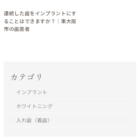
連続した歯をインプラントにす
日
ることはできますか？｜東大阪
／
市の歯医者
／
 祝日
4:00
カテゴリ
インプラント
ホワイトニング
入れ歯（義歯）