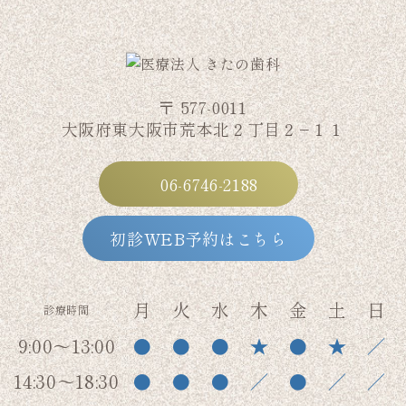
〒 577-0011
大阪府東大阪市荒本北２丁目２−１１
06-6746-2188
初診WEB予約はこちら
月
火
水
木
金
土
日
診療時間
9:00～13:00
●
●
●
★
●
★
／
14:30～18:30
●
●
●
／
●
／
／