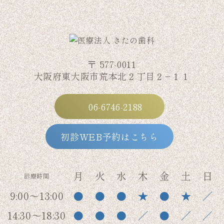
〒 577-0011
大阪府東大阪市荒本北２丁目２−１１
06-6746-2188
初診WEB予約はこちら
月
火
水
木
金
土
日
診療時間
9:00～13:00
●
●
●
★
●
★
／
14:30～18:30
●
●
●
／
●
／
／